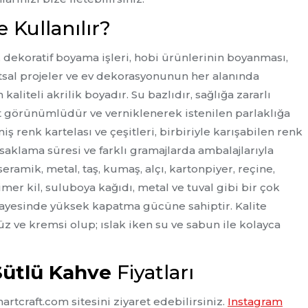
 Kullanılır?
, dekoratif boyama işleri, hobi ürünlerinin boyanması,
atsal projeler ve ev dekorasyonunun her alanında
kaliteli akrilik boyadır. Su bazlıdır, sağlığa zararlı
 görünümlüdür ve verniklenerek istenilen parlaklığa
eniş renk kartelası ve çeşitleri, birbiriyle karışabilen renk
saklama süresi ve farklı gramajlarda ambalajlarıyla
eramik, metal, taş, kumaş, alçı, kartonpiyer, reçine,
imer kil, suluboya kağıdı, metal ve tuval gibi bir çok
 sayesinde yüksek kapatma gücüne sahiptir. Kalite
üz ve kremsi olup; ıslak iken su ve sabun ile kolayca
Sütlü Kahve
Fiyatları
rtcraft.com sitesini ziyaret edebilirsiniz.
Instagram