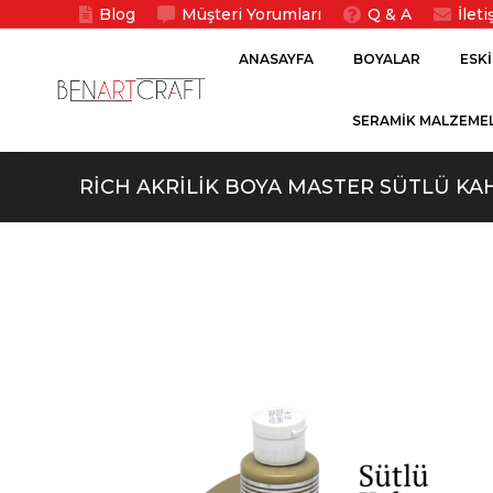
Blog
Müşteri Yorumları
Q & A
İlet
ANASAYFA
BOYALAR
ESK
SERAMİK MALZEMEL
RICH AKRILIK BOYA MASTER SÜTLÜ KA