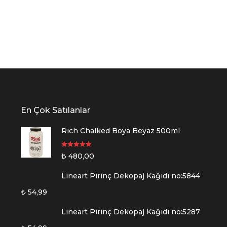
En Çok Satılanlar
Rich Chalked Boya Beyaz 500ml
5 üzerinden
₺
480,00
5.00
oy aldı
Lineart Pirinç Dekopaj Kağıdı no:5844
₺
54,99
Lineart Pirinç Dekopaj Kağıdı no:5287