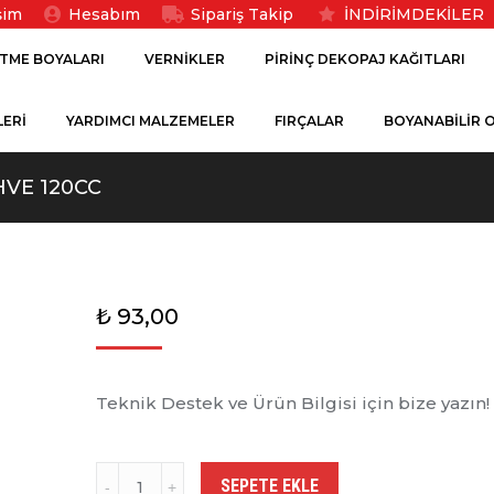
işim
Hesabım
Sipariş Takip
İNDİRİMDEKİLER
ITME BOYALARI
VERNIKLER
PIRINÇ DEKOPAJ KAĞITLARI
ERİ
YARDIMCI MALZEMELER
FIRÇALAR
BOYANABILIR 
HVE 120CC
₺
93,00
Teknik Destek ve Ürün Bilgisi için bize yazın!
Rich
SEPETE EKLE