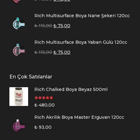
Rich Multisurface Boya Nane Şekeri 120cc
₺
115,00
₺
75,00
Rich Multisurface Boya Yaban Gülü 120cc
₺
115,00
₺
75,00
En Çok Satılanlar
Rich Chalked Boya Beyaz 500ml
5 üzerinden
₺
480,00
5.00
oy aldı
Rich Akrilik Boya Master Erguvan 120cc
₺
93,00