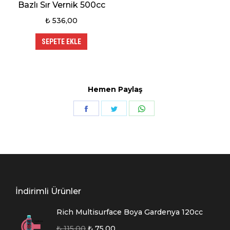
Bazlı Sır Vernik 500cc
₺
536,00
SEPETE EKLE
Hemen Paylaş
Share
Share
Share
on
on
on
Facebook
Twitter
WhatsApp
İndirimli Ürünler
Rich Multisurface Boya Gardenya 120cc
₺
115,00
₺
75,00