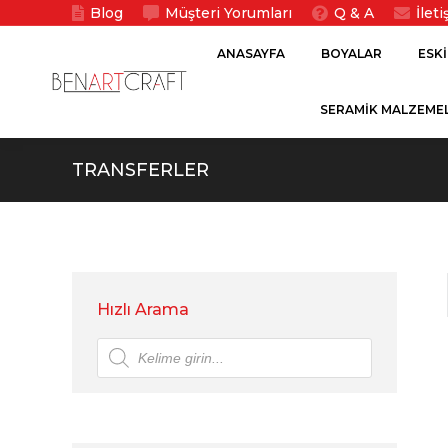
Blog
Müşteri Yorumları
Q & A
İlet
ANASAYFA
BOYALAR
ESK
SERAMİK MALZEMEL
TRANSFERLER
Hızlı Arama
Products
search