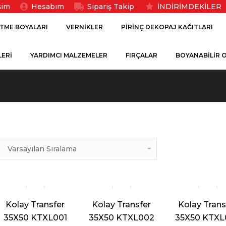
işim
Hesabım
Sipariş Takip
İNDİRİMDEKİLER
ITME BOYALARI
VERNIKLER
PIRINÇ DEKOPAJ KAĞITLARI
ERİ
YARDIMCI MALZEMELER
FIRÇALAR
BOYANABILIR 
Kolay Transfer
Kolay Transfer
Kolay Trans
35X50 KTXL001
35X50 KTXL002
35X50 KTXL