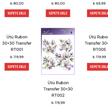
₺
80,00
₺
80,00
₺
69,99
SEPETE EKLE
SEPETE EKLE
SEPETE EKL
Ütü Rubon
Ütü Rubo
30×30 Transfer
Transfer 30
RT001
RT005
₺
119,99
₺
119,99
SEPETE EKLE
SEPETE EKL
Ütü Rubon
Transfer 30×30
RT002
₺
119,99