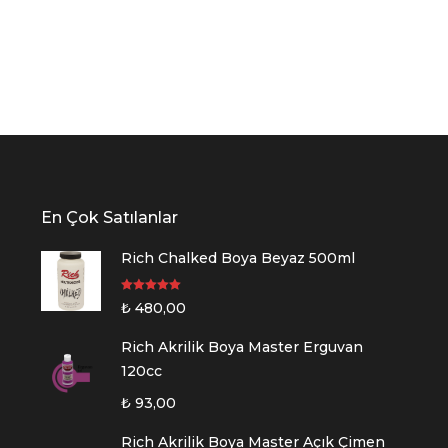
En Çok Satılanlar
Rich Chalked Boya Beyaz 500ml
5 üzerinden
₺
480,00
5.00
oy aldı
Rich Akrilik Boya Master Erguvan
120cc
₺
93,00
Rich Akrilik Boya Master Açık Çimen