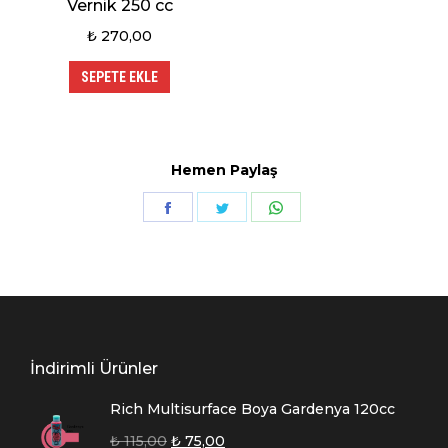
Vernik 250 cc
₺
270,00
SEPETE EKLE
Hemen Paylaş
Share
Share
Share
on
on
on
Facebook
Twitter
WhatsApp
İndirimli Ürünler
Rich Multisurface Boya Gardenya 120cc
₺
115,00
₺
75,00