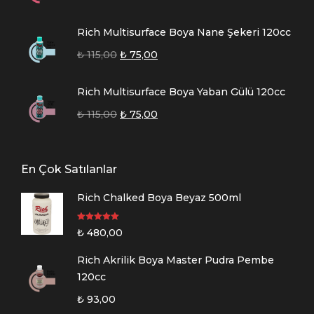
Rich Multisurface Boya Nane Şekeri 120cc
₺
115,00
₺
75,00
Rich Multisurface Boya Yaban Gülü 120cc
₺
115,00
₺
75,00
En Çok Satılanlar
Rich Chalked Boya Beyaz 500ml
5 üzerinden
₺
480,00
5.00
oy aldı
Rich Akrilik Boya Master Pudra Pembe
120cc
₺
93,00