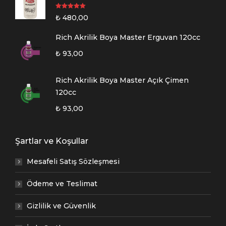
5 üzerinden
₺
480,00
5.00
oy aldı
Rich Akrilik Boya Master Erguvan 120cc
₺
93,00
Rich Akrilik Boya Master Açık Çimen
120cc
₺
93,00
Şartlar ve Koşullar
Mesafeli Satış Sözleşmesi
Ödeme ve Teslimat
Gizlilik ve Güvenlik