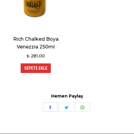
Rich Chalked Boya
Venezzia 250ml
₺
281,00
SEPETE EKLE
Hemen Paylaş
Share
Share
Share
on
on
on
Facebook
Twitter
WhatsApp